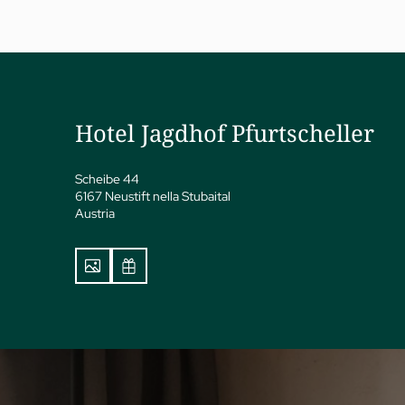
a
ness
Hotel Jagdhof Pfurtscheller
attamenti
vate Spa Suite
Scheibe 44
dhof Specials by Dr. A.
6167 Neustift nella Stubaital
pp
Austria
y spa
ga