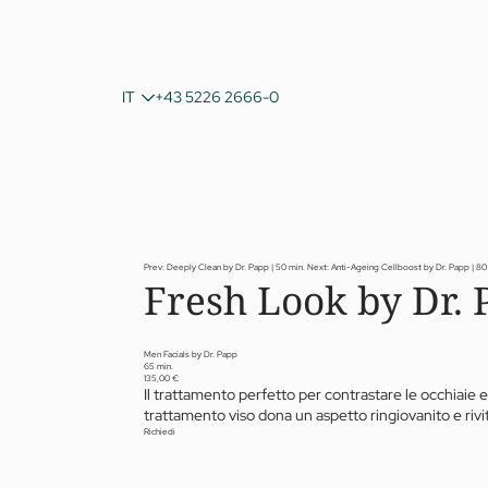
DE
IT
+43 5226 2666-0
EN
Prev: Deeply Clean by Dr. Papp | 50 min.
Next: Anti-Ageing Cellboost by Dr. Papp | 80
Fresh Look by Dr. 
Men Facials by Dr. Papp
65 min.
135,00 €
Il trattamento perfetto per contrastare le occhiaie e 
trattamento viso dona un aspetto ringiovanito e rivit
Richiedi