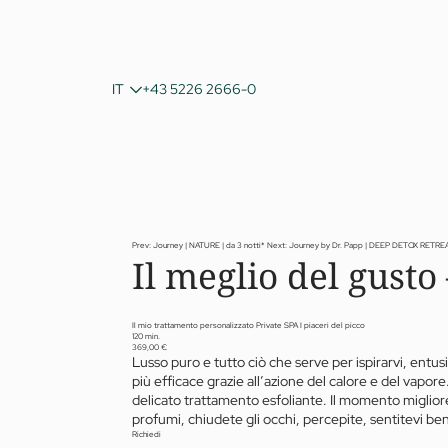
DE
IT
+43 5226 2666-0
EN
Prev: Journey | NATURE | da 3 notti*
Next: Journey by Dr. Papp | DEEP DETOX RETREAT
Il meglio del gusto
Il mio trattamento personalizzato Private SPA I piaceri del picco
120 min.
369,00 €
Lusso puro e tutto ciò che serve per ispirarvi, entus
più efficace grazie all’azione del calore e del vapo
delicato trattamento esfoliante. Il momento migliore
profumi, chiudete gli occhi, percepite, sentitevi b
Richiedi