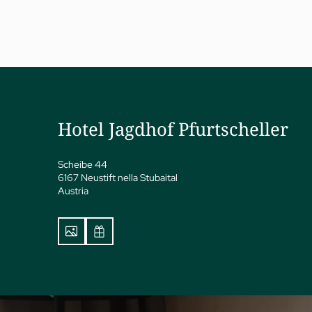
a
ness
attamenti
Hotel Jagdhof Pfurtscheller
vate Spa Suite
dhof Specials by Dr. A.
Scheibe 44
pp
6167 Neustift nella Stubaital
y spa
Austria
ga