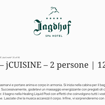
 | da 6 notti*
35 of 95
 – jCUISINE – 2 persone | 1
iasmarvi e portare anima e corpo in armonia. Si inizia nella cabina per il 
re. Successivamente, godetevi un massaggio energizzante con pregiati oli c
: il bagno nella Healing Liquid Pool con effetti che coinvolgono tutti i vos
ene. Lasciate che la musica accarezzi il corpo. Infine, vi sorprenderemo c