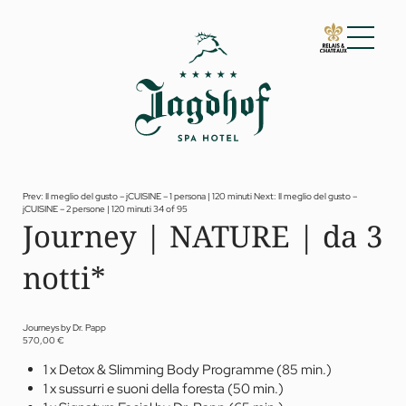
01 Lo Jagdhof
02 Camere e suite
03 Cuisine
04 Spa e fitness
Prev: Il meglio del gusto – jCUISINE – 1 persona | 120 minuti
Next: Il meglio del gusto –
jCUISINE – 2 persone | 120 minuti
34 of 95
Spa
Journey | NATURE | da 3
Fitness
Trattamenti
notti*
Private Spa Suite
Jagdhof Specials by Dr. A. Papp
Day spa
Yoga
Journeys by Dr. Papp
05 Offerte
570,00 €
06 Attività
1 x Detox & Slimming Body Programme (85 min.)
07 Eventi
1 x sussurri e suoni della foresta (50 min.)