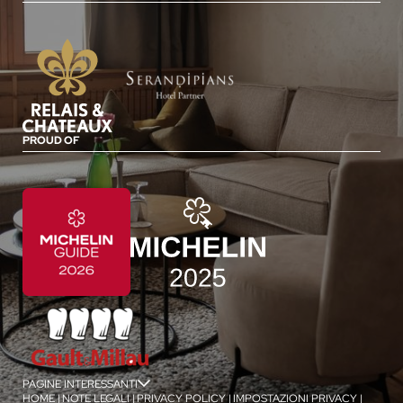
PROUD OF
PAGINE INTERESSANTI
jSPA
HOME
|
NOTE LEGALI
|
PRIVACY POLICY
|
IMPOSTAZIONI PRIVACY
|