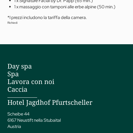
1 x Signature Facial by Dr. Papp (65 min.)
1 x massaggio con tamponi alle erbe alpine (50 min.)
*I prezzi includono la tariffa della camera.
Richiedi
Day spa
Spa
Lavora con noi
Caccia
Hotel Jagdhof Pfurtscheller
Scheibe 44
6167 Neustift nella Stubaital
Austria