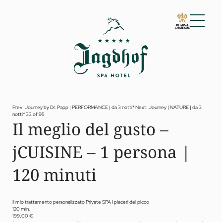
01 Lo Jagdhof
02 Camere e suite
03 Cuisine
04 Spa e fitness
Prev: Journey by Dr. Papp | PERFORMANCE | da 3 notti*
Next: Journey | NATURE | da 3
notti*
33 of 95
Spa
Il meglio del gusto –
Fitness
Trattamenti
jCUISINE – 1 persona |
Private Spa Suite
Jagdhof Specials by Dr. A. Papp
Day spa
120 minuti
Yoga
05 Offerte
06 Attività
Il mio trattamento personalizzato Private SPA I piaceri del picco
120 min.
07 Eventi
199,00 €