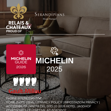
PROUD OF
PAGINE INTERESSANTI
jSPA
HOME
|
NOTE LEGALI
|
PRIVACY POLICY
|
IMPOSTAZIONI PRIVACY
|
ACCESSIBILITÀ
|
MAPPA DEL SITO
|
© 2026 HOTEL JAGDHOF
PFURTSCHELLER
|
PART.IVA: ATU50826502