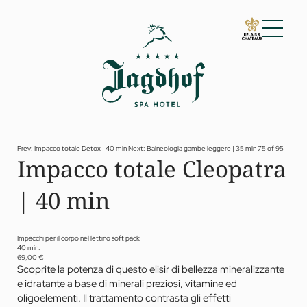
01 Lo Jagdhof
02 Camere e suite
03 Cuisine
04 Spa e fitness
Prev: Impacco totale Detox | 40 min
Next: Balneologia gambe leggere | 35 min
75 of 95
Impacco totale Cleopatra
Spa
Fitness
| 40 min
Trattamenti
Private Spa Suite
Jagdhof Specials by Dr. A. Papp
Day spa
Impacchi per il corpo nel lettino soft pack
Yoga
40 min.
05 Offerte
69,00 €
Scoprite la potenza di questo elisir di bellezza mineralizzante
06 Attività
e idratante a base di minerali preziosi, vitamine ed
07 Eventi
oligoelementi. Il trattamento contrasta gli effetti