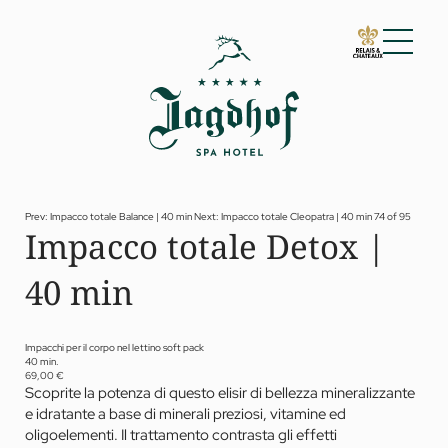
01 Lo Jagdhof
02 Camere e suite
03 Cuisine
04 Spa e fitness
Prev: Impacco totale Balance | 40 min
Next: Impacco totale Cleopatra | 40 min
74 of 95
Impacco totale Detox |
Spa
Fitness
40 min
Trattamenti
Private Spa Suite
Jagdhof Specials by Dr. A. Papp
Day spa
Impacchi per il corpo nel lettino soft pack
Yoga
40 min.
05 Offerte
69,00 €
Scoprite la potenza di questo elisir di bellezza mineralizzante
06 Attività
e idratante a base di minerali preziosi, vitamine ed
07 Eventi
oligoelementi. Il trattamento contrasta gli effetti