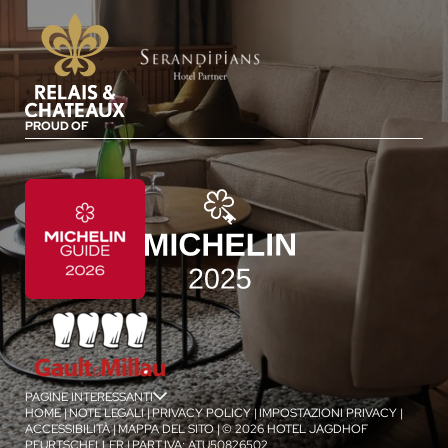
PROUD OF
PAGINE INTERESSANTI
jSPA
HOME
|
NOTE LEGALI
|
PRIVACY POLICY
|
IMPOSTAZIONI PRIVACY
|
ACCESSIBILITÀ
|
MAPPA DEL SITO
|
© 2026 HOTEL JAGDHOF
PFURTSCHELLER
|
PART.IVA: ATU50826502