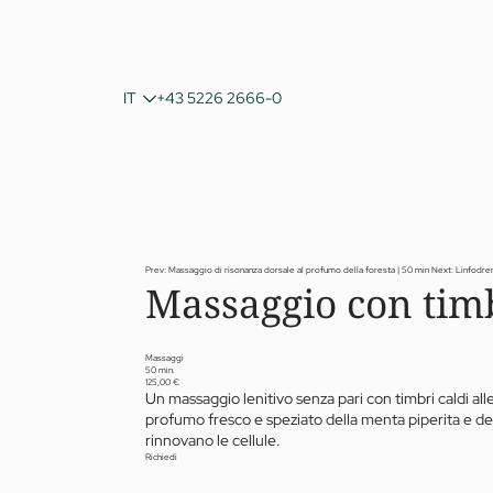
DE
IT
+43 5226 2666-0
EN
Prev: Massaggio di risonanza dorsale al profumo della foresta | 50 min
Next: Linfodre
Massaggio con timb
Massaggi
50 min.
125,00 €
Un massaggio lenitivo senza pari con timbri caldi alle
profumo fresco e speziato della menta piperita e dell
rinnovano le cellule.
Richiedi