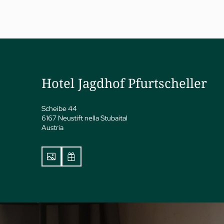
a
ness
Hotel Jagdhof Pfurtscheller
attamenti
vate Spa Suite
dhof Specials by Dr. A.
Scheibe 44
pp
6167 Neustift nella Stubaital
Austria
y spa
ga