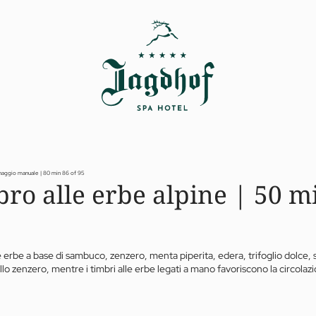
naggio manuale | 80 min
86 of 95
ro alle erbe alpine | 50 m
 erbe a base di sambuco, zenzero, menta piperita, edera, trifoglio dolce, sale
o zenzero, mentre i timbri alle erbe legati a mano favoriscono la circolazi