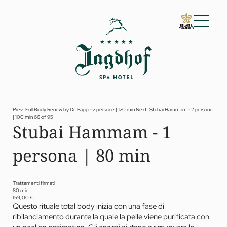
01 Lo Jagdhof
02 Camere e suite
03 Cuisine
04 Spa e fitness
Prev: Full Body Renew by Dr. Papp - 2 persone | 120 min
Next: Stubai Hammam - 2 persone
| 100 min
66 of 95
Spa
Stubai Hammam - 1
Fitness
Trattamenti
persona | 80 min
Private Spa Suite
Jagdhof Specials by Dr. A. Papp
Day spa
Yoga
Trattamenti firmati
05 Offerte
80 min.
159,00 €
06 Attività
Questo rituale total body inizia con una fase di
07 Eventi
ribilanciamento durante la quale la pelle viene purificata con