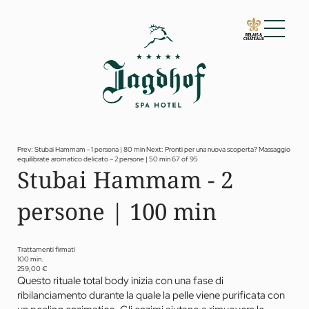
01 Lo Jagdhof
02 Camere e suite
03 Cuisine
04 Spa e fitness
Prev: Stubai Hammam - 1 persona | 80 min
Next: Pronti per una nuova scoperta? Massaggio
equilibrate aromatico delicato – 2 persone | 50 min
67 of 95
Spa
Stubai Hammam - 2
Fitness
Trattamenti
persone | 100 min
Private Spa Suite
Jagdhof Specials by Dr. A. Papp
Day spa
Yoga
Trattamenti firmati
05 Offerte
100 min.
259,00 €
06 Attività
Questo rituale total body inizia con una fase di
07 Eventi
ribilanciamento durante la quale la pelle viene purificata con