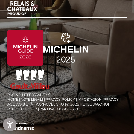
PROUD OF
PAGINE INTERESSANTI
jSPA
HOME
|
NOTE LEGALI
|
PRIVACY POLICY
|
IMPOSTAZIONI PRIVACY
|
ACCESSIBILITÀ
|
MAPPA DEL SITO
|
© 2026 HOTEL JAGDHOF
PFURTSCHELLER
|
PART.IVA: ATU50826502
1
/
4