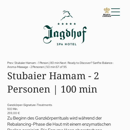
01 Der Jagdhof
02 Zimmer & Suiten
03 Cuisine
04 Spa & Fitness
Prev: Stubaier Hamam - 1 Person | 80 min
Next: Ready to Discover? Sanfte Balance-
Aroma-Massage - 2 Personen | 50 min
67 of 95
Spa
Stubaier Hamam - 2
Fitness
Treatments
Personen | 100 min
Private Spa Suite
Jagdhof Specials nach Dr. A. Papp
Day Spa
Yoga
Ganzkörper-Signature-Treatments
05 Angebote
100 Min.
259,00 €
06 Aktivitäten
Zu Beginn des Ganzkörperrituals wird während der
07 Events
Rebalancing-Phase die Haut mit einem enzymatischen