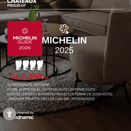
PROUD OF
INTERESSANTE SEITEN
jSPA
HOME
|
IMPRESSUM
|
DATENSCHUTZ
|
DATENSCHUTZ-
EINSTELLUNGEN
|
BARRIEREFREIHEIT
|
SITEMAP
|
© 2026 HOTEL
JAGDHOF PFURTSCHELLER
|
UID-NR.: ATU50826502
1
/
4