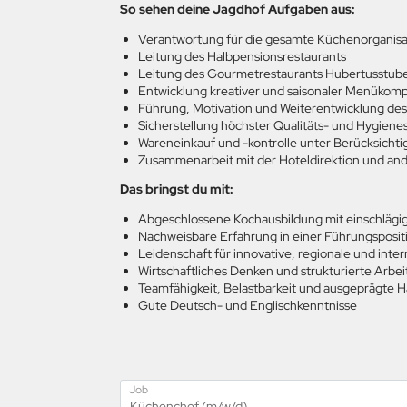
So sehen deine Jagdhof Aufgaben aus:
Verantwortung für die gesamte Küchenorganisa
Leitung des Halbpensionsrestaurants
Leitung des Gourmetrestaurants Hubertusstube (
Entwicklung kreativer und saisonaler Menükom
Führung, Motivation und Weiterentwicklung d
Sicherstellung höchster Qualitäts- und Hygie
Wareneinkauf und -kontrolle unter Berücksich
Zusammenarbeit mit der Hoteldirektion und and
Das bringst du mit:
Abgeschlossene Kochausbildung mit einschlägi
Nachweisbare Erfahrung in einer Führungsposi
Leidenschaft für innovative, regionale und inte
Wirtschaftliches Denken und strukturierte Arbe
Teamfähigkeit, Belastbarkeit und ausgeprägte 
Gute Deutsch- und Englischkenntnisse
Job