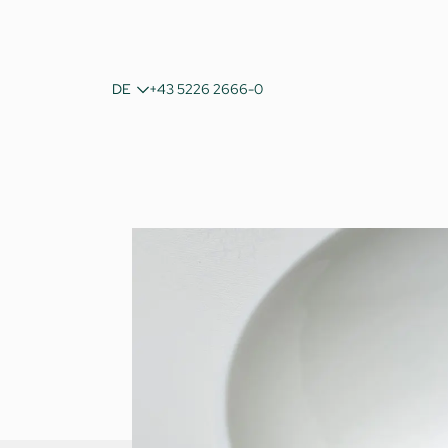
IT
DE
+43 5226 2666-0
EN