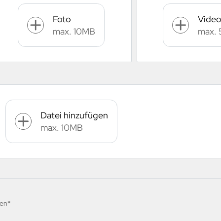
Foto
Vide
max. 10MB
max.
Datei hinzufügen
max. 10MB
sen*