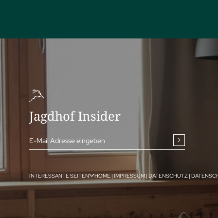
Jagdhof Insider
E-Mail Adresse eingeben
INTERESSANTE SEITEN
HOME
|
IMPRESSUM
|
DATENSCHUTZ
|
DATENSC