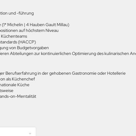
tion und -führung
1* Michelin | 4 Hauben Gault Millau)
positionen auf höchstem Niveau
es Küchenteams
nestandards (HACCP)
tigung von Budgetvorgaben
eren Abteilungen zur kontinuierlichen Optimierung des kulinarischen A
ger Berufserfahrung in der gehobenen Gastronomie oder Hotellerie
tion als Küchenchef
rnationale Küche
itsweise
Hands-on-Mentalität