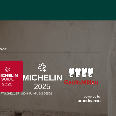
D OF
FURTSCHELLER
|
UID-NR.: ATU50826502