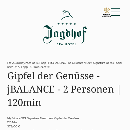
01 Der Jagdhof
02 Zimmer & Suiten
03 Cuisine
04 Spa & Fitness
Prev: Journey nach Dr. A. Papp | PRO-AGEING | ab 6 Nächte*
Next: Signature Detox Facial
nach Dr. A. Papp | 50 min
39 of 95
Spa
Gipfel der Genüsse -
Fitness
Treatments
jBALANCE - 2 Personen |
Private Spa Suite
Jagdhof Specials nach Dr. A. Papp
Day Spa
120min
Yoga
05 Angebote
06 Aktivitäten
My Private SPA Signature Treatment Gipfel der Genüsse
120 Min.
07 Events
379,00 €